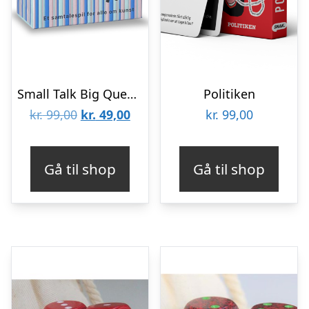
Small Talk Big Questions – Art
Politiken
Den
Den
kr.
99,00
kr.
49,00
kr.
99,00
oprindelige
aktuelle
pris
pris
Gå til shop
Gå til shop
var:
er:
kr. 99,00.
kr. 49,00.