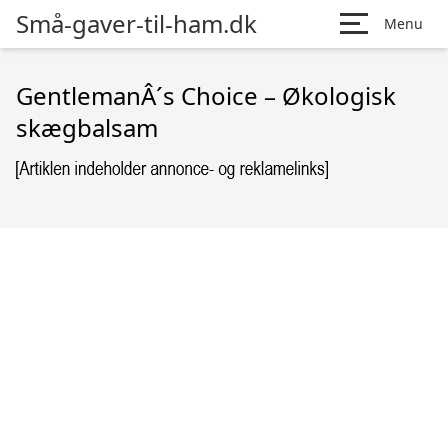
Små-gaver-til-ham.dk
Menu
GentlemanÂ´s Choice – Økologisk
skægbalsam