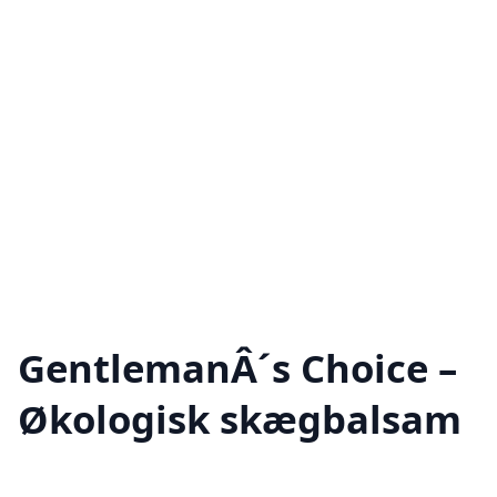
GentlemanÂ´s Choice –
Økologisk skægbalsam