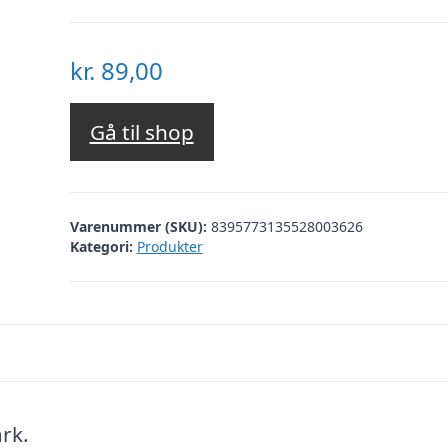
kr.
89,00
Gå til shop
Varenummer (SKU):
8395773135528003626
Kategori:
Produkter
rk.