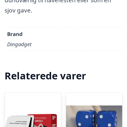
uundværlig til havefesten eller som en
sjov gave.
Brand
Dingadget
Relaterede varer