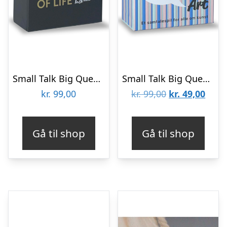
Small Talk Big Questions – Questions of Life
Small Talk Big Questions – Art
Den
Den
kr.
99,00
kr.
99,00
kr.
49,00
oprindelige
aktue
pris
pris
Gå til shop
Gå til shop
var:
er:
kr. 99,00.
kr. 4