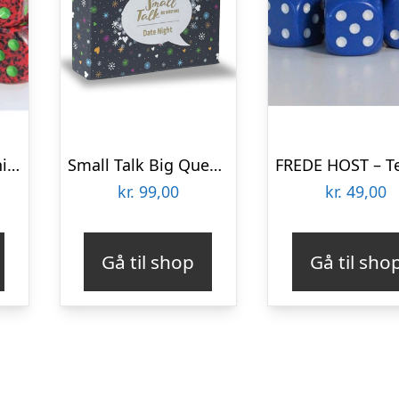
FREDE HOST – Terninger – Strawberry
Small Talk Big Questions – Date Night
kr.
99,00
kr.
49,00
Gå til shop
Gå til sho