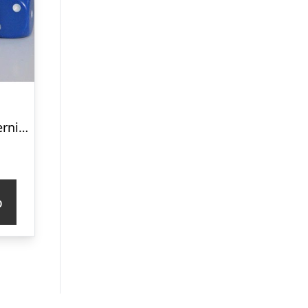
FREDE HOST – Terninger – Blue White
p