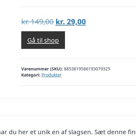
Den
Den
kr.
149,00
kr.
29,00
oprindelige
aktuelle
pris
pris
Gå til shop
var:
er:
kr. 149,00.
kr. 29,00.
Varenummer (SKU):
8853819586193079325
Kategori:
Produkter
r du her et unik en af slagsen. Sæt denne fi